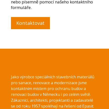
nebo písemně pomocí našeho kontaktního
formuláře.
Kontaktovat
Jako výrobce speciálních stavebních materiálů
pro sanace, renovace a modernizace jsme
kontaktním místem pro ochranu budov a
renovaci budov v Německu i po celém světě.
Zákazníci, architekti, projektanti a zadavatelé
se od roku 1957 spoléhají na řešení od Epasit.