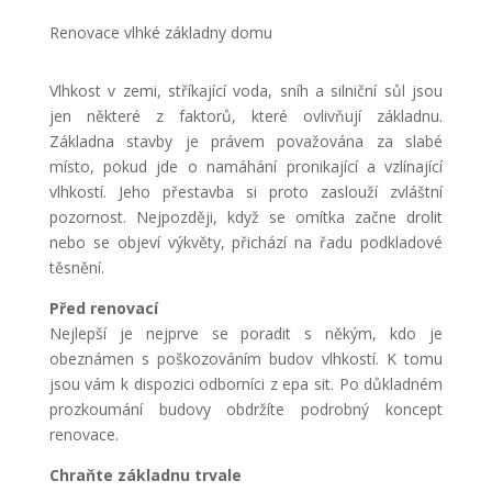
Renovace vlhké základny domu
Vlhkost v zemi, stříkající voda, sníh a silniční sůl jsou
jen některé z faktorů, které ovlivňují základnu.
Základna stavby je právem považována za slabé
místo, pokud jde o namáhání pronikající a vzlínající
vlhkostí. Jeho přestavba si proto zaslouží zvláštní
pozornost. Nejpozději, když se omítka začne drolit
nebo se objeví výkvěty, přichází na řadu podkladové
těsnění.
Před renovací
Nejlepší je nejprve se poradit s někým, kdo je
obeznámen s poškozováním budov vlhkostí. K tomu
jsou vám k dispozici odborníci z epa sit. Po důkladném
prozkoumání budovy obdržíte podrobný koncept
renovace.
Chraňte základnu trvale